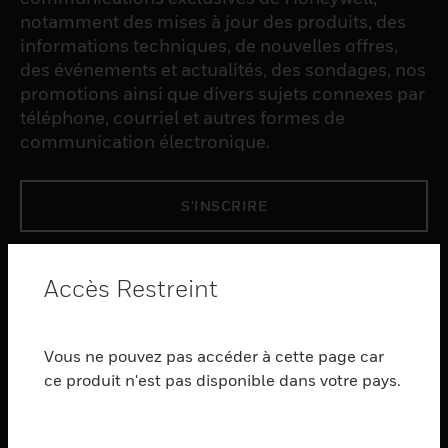
notamment des mises à jour des produits, des
informations techniques, de nouvelles offres,
des événements et actualités, des sondages, nos
promotions ainsi que divers sujets connexes par
téléphone, courriel et autres formes de
communication électronique.
S'INSCRIRE
PRODUCTS
Accès Restreint
toggle view
LOGICIEL
Vous ne pouvez pas accéder à cette page car
toggle view
SERVICES
ce produit n'est pas disponible dans votre pays.
toggle view
INDUSTRIES