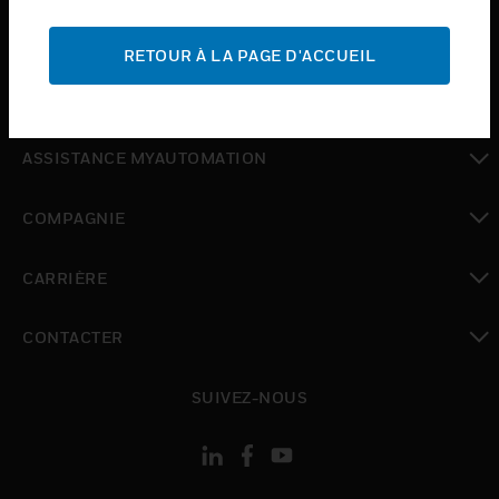
toggle view
ASSISTANCE
RETOUR À LA PAGE D'ACCUEIL
toggle view
OÙ ACHETER
toggle view
ASSISTANCE MYAUTOMATION
toggle view
COMPAGNIE
toggle view
CARRIÈRE
toggle view
CONTACTER
toggle view
SUIVEZ-NOUS