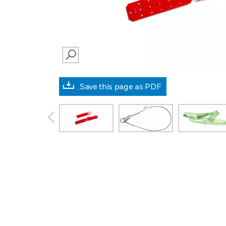
SEARCH
Save this page as PDF
prev