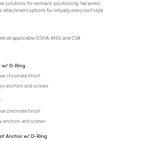
 solutions for restraint: positioning: fall arrest
as attachment options for virtually every roof style
eet all applicable OSHA: ANSI and CSA
 w/ D-Ring
ear chromate finish
ary anchors and screws
r
ear chromate finish
ry anchors and screws
oof Anchor w/ D-Ring