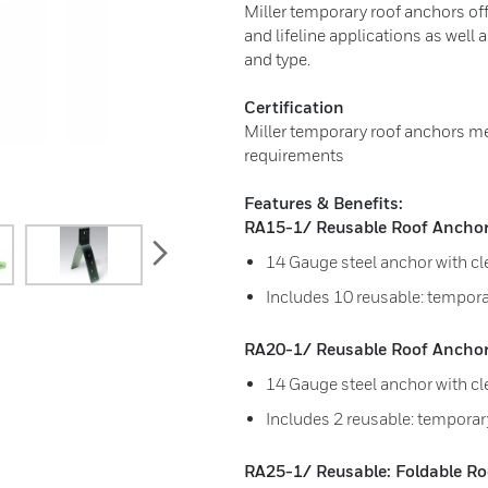
Miller temporary roof anchors offer
and lifeline applications as well 
and type.
Certification
Miller temporary roof anchors m
requirements
Features & Benefits:
RA15-1/ Reusable Roof Anchor
next
14 Gauge steel anchor with cl
Includes 10 reusable: tempor
RA20-1/ Reusable Roof Ancho
14 Gauge steel anchor with cl
Includes 2 reusable: tempora
RA25-1/ Reusable: Foldable R