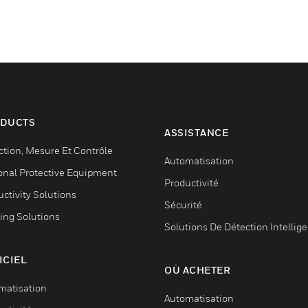
DUCTS
ASSISTANCE
ction, Mesure Et Contrôle
Automatisation
onal Protective Equipment
Productivité
ctivity Solutions
Sécurité
ing Solutions
Solutions De Détection Intellig
ICIEL
OÙ ACHETER
matisation
Automatisation