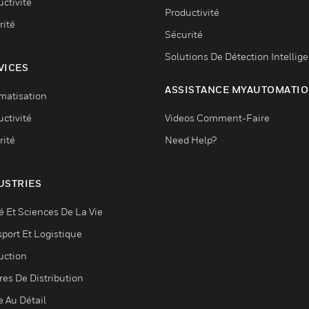
ctivité
Productivité
rité
Sécurité
Solutions De Détection Intellig
VICES
ASSISTANCE MYAUTOMATI
matisation
ctivité
Videos Comment-Faire
rité
Need Help?
USTRIES
é Et Sciences De La Vie
sport Et Logistique
uction
res De Distribution
e Au Détail