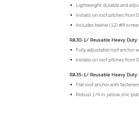
Lightweight: durable and adju
Installs on roof pitches from 
Includes twelve (12) #8 screw
RA30-1/ Reusable Heavy Duty 
Fully adjustable roof anchor w
Installs on roof pitches from 
RA35-1/ Reusable Heavy Duty 
Flat roof anchor with fastener
Robust 1/4 in. yellow zinc plat