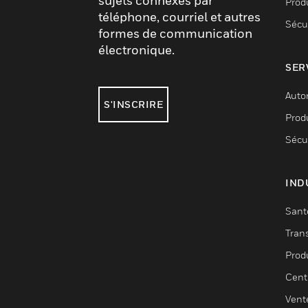
sujets connexes par
Produ
téléphone, courriel et autres
Sécu
formes de communication
électronique.
SER
Auto
S'INSCRIRE
Produ
Sécu
IND
Sant
Tran
Prod
Cent
Vent