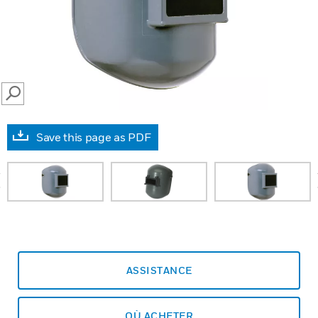
SEARCH
Save this page as PDF
prev
ASSISTANCE
OÙ ACHETER