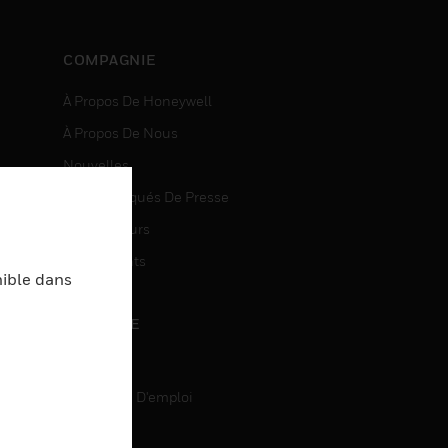
COMPAGNIE
À Propos De Honeywell
À Propos De Nous
Nouvelles
Communiqués De Presse
entes
Investisseurs
Événements
nible dans
CARRIÈRE
Carrière
Recherche D'emploi
entes