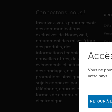
Connectons-nous !
PRO
Inscrivez-vous pour recevoir
Déte
des communications
Pers
exclusives de Honeywell,
notamment des mises à jour
Produ
des produits, des
Sens
Accès
informations techniques, de
nouvelles offres, des
événements et actualités,
LOG
Vous ne pouv
des sondages, nos
Auto
votre pays.
promotions ainsi que divers
sujets connexes par
Produ
téléphone, courriel et autres
Sécu
formes de communication
électronique.
RETOUR À L
SER