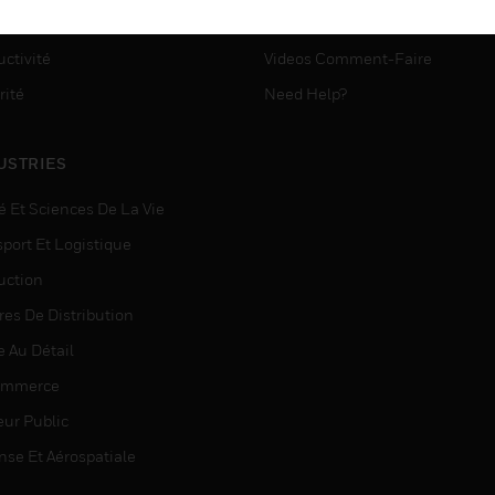
ASSISTANCE MYAUTOMATI
matisation
ctivité
Videos Comment-Faire
rité
Need Help?
USTRIES
é Et Sciences De La Vie
sport Et Logistique
uction
res De Distribution
e Au Détail
ommerce
eur Public
nse Et Aérospatiale