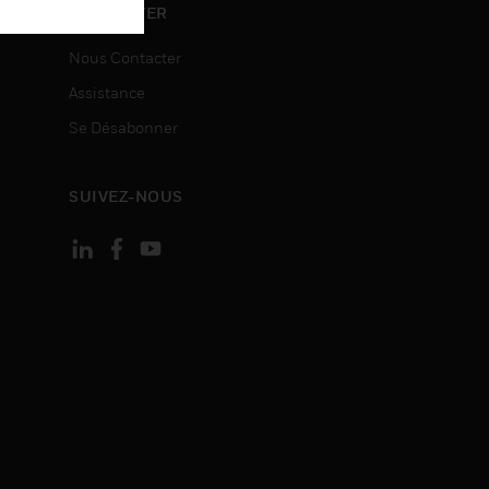
ON
CONTACTER
Nous Contacter
Assistance
Se Désabonner
SUIVEZ-NOUS