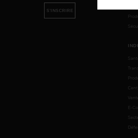
Auto
S'INSCRIRE
Produ
Sécu
IND
Sant
Tran
Prod
Cent
Vent
E-C
Sect
Défe