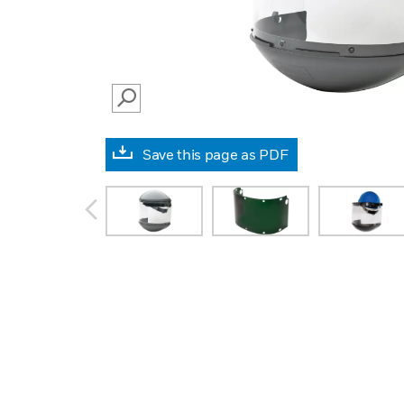
SEARCH
Save this page as PDF
prev