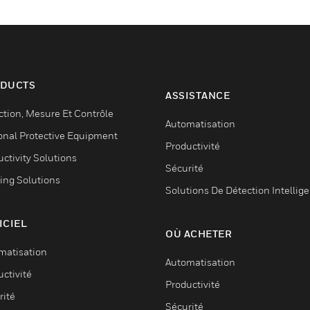
DUCTS
ASSISTANCE
ction, Mesure Et Contrôle
Automatisation
onal Protective Equipment
Productivité
ctivity Solutions
Sécurité
ing Solutions
Solutions De Détection Intellig
ICIEL
OÙ ACHETER
matisation
Automatisation
ctivité
Productivité
rité
Sécurité