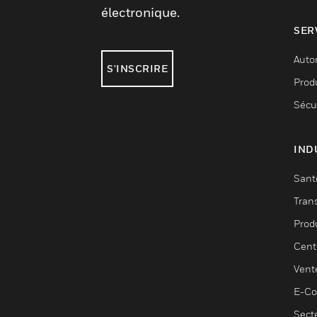
électronique.
SER
Auto
S'INSCRIRE
Produ
Sécu
IND
Sant
Tran
Prod
Cent
Vent
E-C
Sect