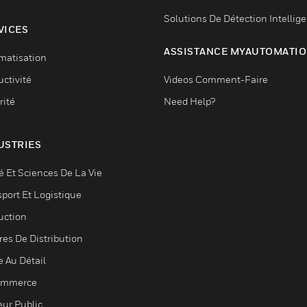
Solutions De Détection Intellig
VICES
ASSISTANCE MYAUTOMATI
matisation
ctivité
Videos Comment-Faire
rité
Need Help?
USTRIES
é Et Sciences De La Vie
sport Et Logistique
uction
res De Distribution
e Au Détail
ommerce
eur Public