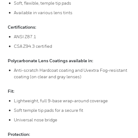
Soft, flexible, temple tip pads
Available in various lens tints
Certifications:
ANSI Z87.1
CSA Z94.3 certified
Polycarbonate Lens Coatings available in:
Anti-scratch Hardcoat coating and Uvextra Fog-resistant
coating (on clear and gray lenses)
Fit:
Lightweight, full 9-base wrap-around coverage
Soft temple tip pads for a secure fit
Universal nose bridge
Protection: