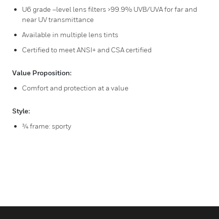
U6 grade –level lens filters >99.9% UVB/UVA for far and
near UV transmittance
Available in multiple lens tints
Certified to meet ANSI+ and CSA certified
Value Proposition:
Comfort and protection at a value
Style:
¾ frame: sporty