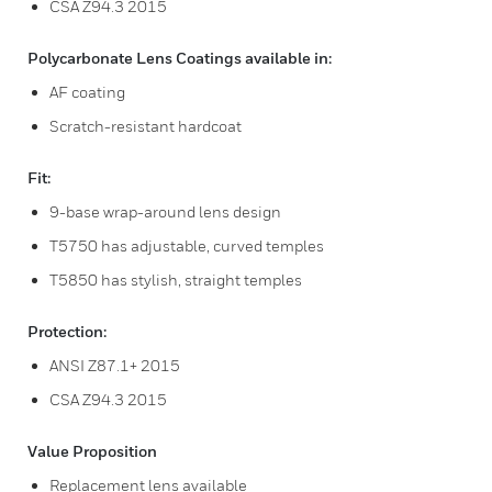
CSA Z94.3 2015
Polycarbonate Lens Coatings available in:
AF coating
Scratch-resistant hardcoat
Fit:
9-base wrap-around lens design
T5750 has adjustable, curved temples
T5850 has stylish, straight temples
Protection:
ANSI Z87.1+ 2015
CSA Z94.3 2015
Value Proposition
Replacement lens available