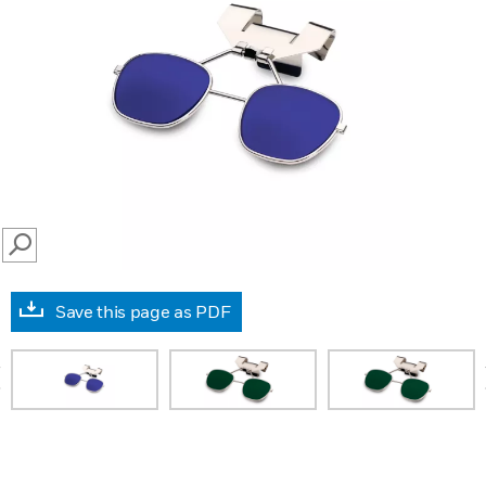
SEARCH
Save this page as PDF
prev