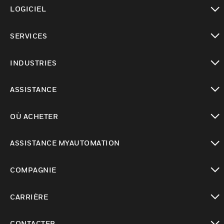
toggle view
LOGICIEL
toggle view
SERVICES
toggle view
INDUSTRIES
toggle view
ASSISTANCE
toggle view
OÙ ACHETER
toggle view
ASSISTANCE MYAUTOMATION
toggle view
COMPAGNIE
toggle view
CARRIÈRE
toggle view
CONTACTER