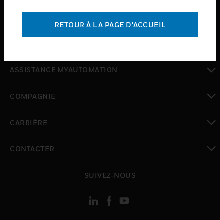
toggle view
ASSISTANCE
RETOUR À LA PAGE D'ACCUEIL
toggle view
OÙ ACHETER
toggle view
ASSISTANCE MYAUTOMATION
toggle view
COMPAGNIE
toggle view
CARRIÈRE
toggle view
CONTACTER
toggle view
SUIVEZ-NOUS