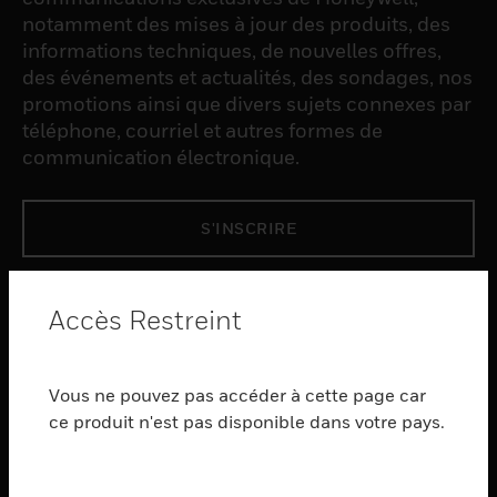
notamment des mises à jour des produits, des
informations techniques, de nouvelles offres,
des événements et actualités, des sondages, nos
promotions ainsi que divers sujets connexes par
téléphone, courriel et autres formes de
communication électronique.
S'INSCRIRE
PRODUCTS
Accès Restreint
toggle view
LOGICIEL
Vous ne pouvez pas accéder à cette page car
toggle view
SERVICES
ce produit n'est pas disponible dans votre pays.
toggle view
INDUSTRIES