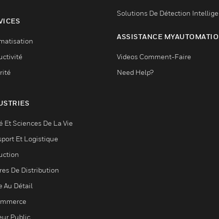
Solutions De Détection Intellig
VICES
ASSISTANCE MYAUTOMATI
matisation
ctivité
Videos Comment-Faire
rité
Need Help?
USTRIES
é Et Sciences De La Vie
sport Et Logistique
uction
res De Distribution
e Au Détail
ommerce
eur Public