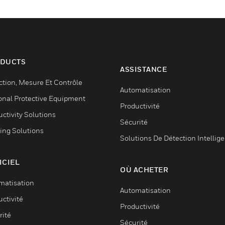
DUCTS
ASSISTANCE
ction, Mesure Et Contrôle
Automatisation
onal Protective Equipment
Productivité
ctivity Solutions
Sécurité
ing Solutions
Solutions De Détection Intellig
ICIEL
OÙ ACHETER
matisation
Automatisation
ctivité
Productivité
rité
Sécurité