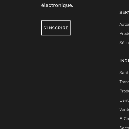
électronique.
SER
Auto
S'INSCRIRE
Produ
Sécu
IND
Sant
Tran
Prod
Cent
Vent
E-C
Sect