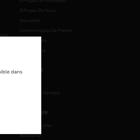
À Propos De Honeywell
À Propos De Nous
Nouvelles
Communiqués De Presse
entes
Investisseurs
Événements
CARRIÈRE
nible dans
Carrière
Recherche D'emploi
entes
ON
CONTACTER
Nous Contacter
Assistance