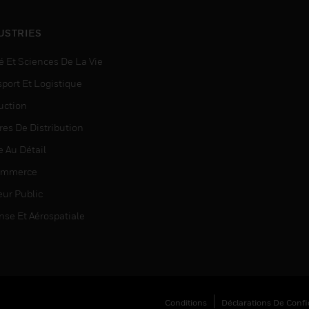
USTRIES
é Et Sciences De La Vie
sport Et Logistique
uction
res De Distribution
e Au Détail
ommerce
eur Public
nse Et Aérospatiale
Conditions
Déclarations De Confid