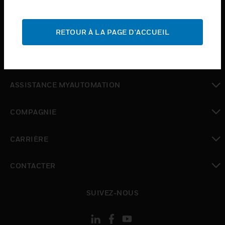
INDUSTRIES
toggle view
ASSISTANCE
RETOUR À LA PAGE D'ACCUEIL
toggle view
OÙ ACHETER
toggle view
ASSISTANCE MYAUTOMATION
toggle view
COMPAGNIE
toggle view
CARRIÈRE
toggle view
CONTACTER
toggle view
SUIVEZ-NOUS