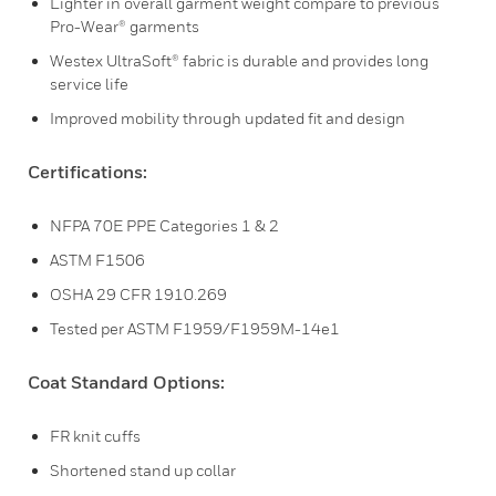
Lighter in overall garment weight compare to previous
Pro-Wear® garments
Westex UltraSoft® fabric is durable and provides long
service life
Improved mobility through updated fit and design
Certifications:
NFPA 70E PPE Categories 1 & 2
ASTM F1506
OSHA 29 CFR 1910.269
Tested per ASTM F1959/F1959M-14e1
Coat Standard Options:
FR knit cuffs
Shortened stand up collar