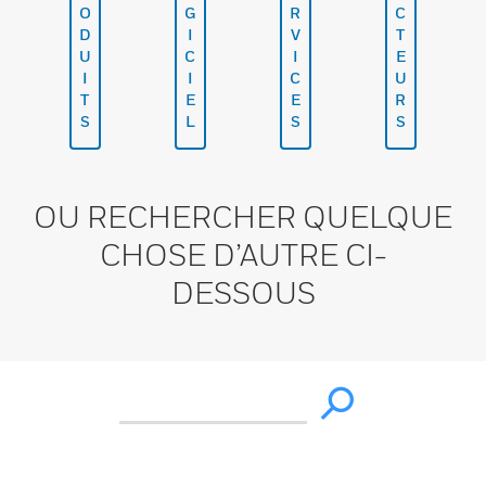
O
G
R
C
D
I
V
T
U
C
I
E
I
I
C
U
T
E
E
R
S
L
S
S
OU RECHERCHER QUELQUE
CHOSE D’AUTRE CI-
DESSOUS