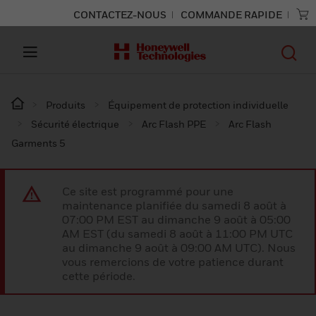
CONTACTEZ-NOUS
COMMANDE RAPIDE
Produits
Équipement de protection individuelle
Sécurité électrique
Arc Flash PPE
Arc Flash
Garments 5
Ce site est programmé pour une
maintenance planifiée du samedi 8 août à
07:00 PM EST au dimanche 9 août à 05:00
AM EST (du samedi 8 août à 11:00 PM UTC
au dimanche 9 août à 09:00 AM UTC). Nous
vous remercions de votre patience durant
cette période.