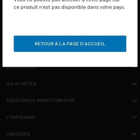
ce produit n'est pas disponible dans votre pays.
toggle view
LOGICIEL
toggle view
SERVICES
RETOUR À LA PAGE D'ACCUEIL
toggle view
INDUSTRIES
toggle view
ASSISTANCE
toggle view
OÙ ACHETER
toggle view
ASSISTANCE MYAUTOMATION
toggle view
COMPAGNIE
toggle view
CARRIÈRE