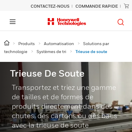
CONTACTEZ-NOUS
COMMANDE RAPIDE
Produits
Automatisation
Solutions par
technologie
Systèmes de tri
Trieuse de soute
Trieuse De Soute
Transportez et triez une gamme
de tailles et de formes de
produits directement dans des
chutes, des cartons ou des bacs
avec la trieuse de soute