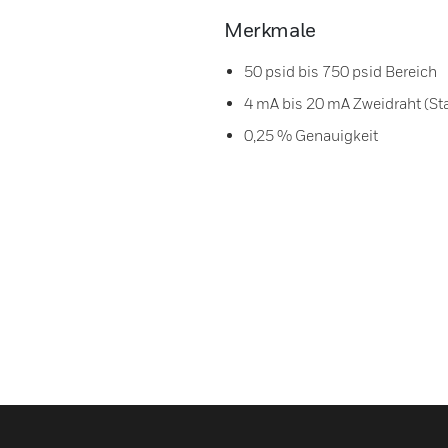
Merkmale
50 psid bis 750 psid Bereich
4 mA bis 20 mA Zweidraht (St
0,25 % Genauigkeit