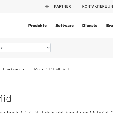
PARTNER
KONTAKTIERE U
Produkte
Software
Dienste
Br
Druckwandler
Modell 911FMD Mid
Mid
enzdruck. 17-4 PH Edelstahl, benetztes Material.