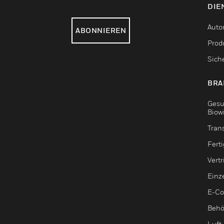
DIE
Auto
ABONNIEREN
Produ
Sich
BRA
Gesu
Biow
Tran
Fert
Vert
Einz
E-C
Behö
Luft