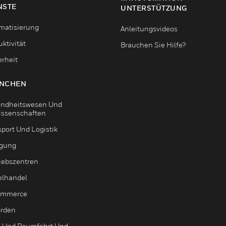
NSTE
UNTERSTÜTZUNG
matisierung
Anleitungsvideos
ktivität
Brauchen Sie Hilfe?
erheit
NCHEN
ndheitswesen Und
issenschaften
sport Und Logistik
igung
riebszentren
elhandel
ommerce
rden
- Und Raumfahrt Und