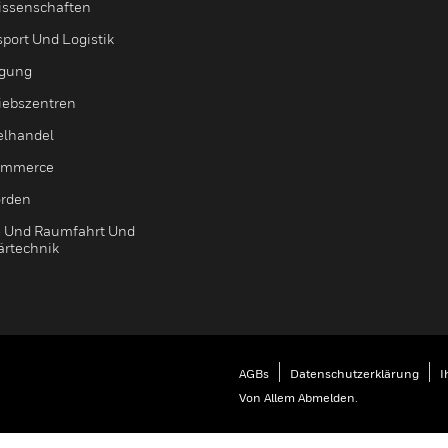
issenschaften
sport Und Logistik
igung
riebszentren
elhandel
ommerce
rden
- Und Raumfahrt Und
ärtechnik
AGBs
Datenschutzerklärung
I
Von Allem Abmelden.