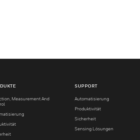
DUKTE
SUPPORT
ction, Measurement And
Automatisierung
rol
Produktivität
matisierung
Sicherheit
ktivität
Sensing Lösungen
erheit