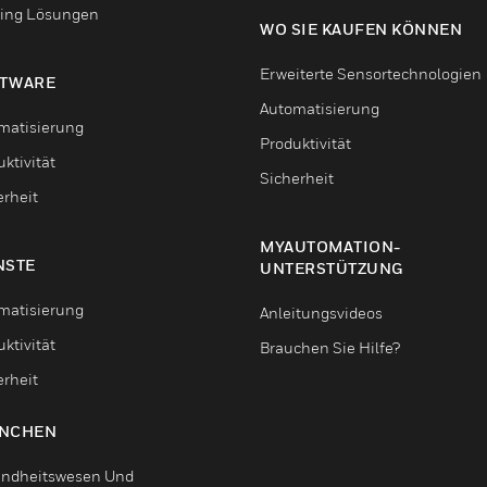
ing Lösungen
WO SIE KAUFEN KÖNNEN
Erweiterte Sensortechnologien
TWARE
Automatisierung
matisierung
Produktivität
ktivität
Sicherheit
erheit
MYAUTOMATION-
NSTE
UNTERSTÜTZUNG
matisierung
Anleitungsvideos
ktivität
Brauchen Sie Hilfe?
erheit
NCHEN
ndheitswesen Und