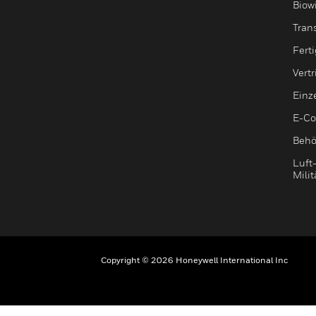
Biow
Tran
Fert
Vert
Einz
E-C
Behö
Luft
Milit
Copyright © 2026 Honeywell International Inc