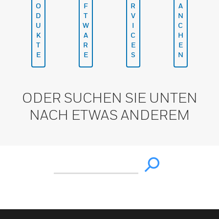
O
F
R
A
D
T
V
N
U
W
I
C
K
A
C
H
T
R
E
E
E
E
S
N
ODER SUCHEN SIE UNTEN
NACH ETWAS ANDEREM