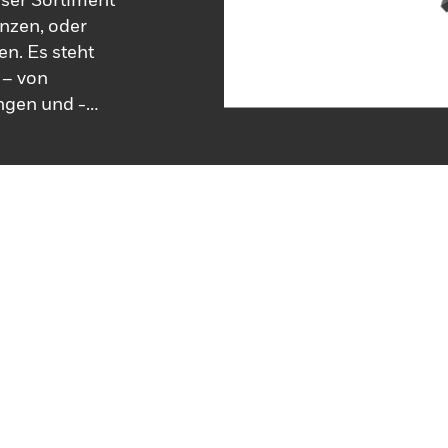
nzen, oder
n. Es steht
 – von
ngen und -
chaltoptionen.
uen