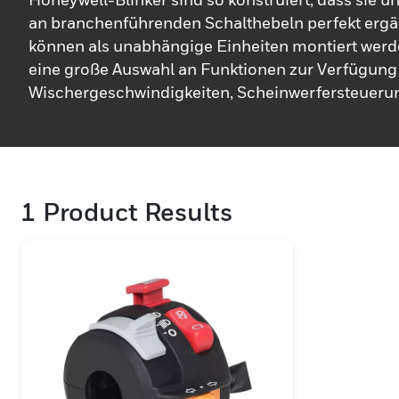
an branchenführenden Schalthebeln perfekt ergä
können als unabhängige Einheiten montiert werde
eine große Auswahl an Funktionen zur Verfügung
Wischergeschwindigkeiten, Scheinwerfersteueru
tasten bis hin zu Optionen zu automatischen Abs
Und jeder Mechanismus ist so gebaut, dass er ra
Umgebungen standhält.
1
Product Results