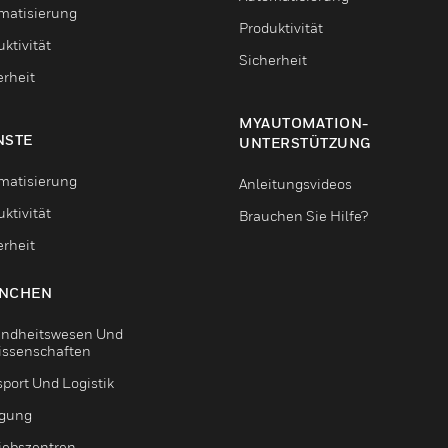
matisierung
Produktivität
ktivität
Sicherheit
erheit
MYAUTOMATION-
NSTE
UNTERSTÜTZUNG
matisierung
Anleitungsvideos
ktivität
Brauchen Sie Hilfe?
erheit
NCHEN
ndheitswesen Und
issenschaften
sport Und Logistik
igung
riebszentren