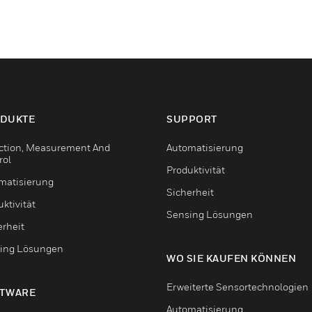
DUKTE
SUPPORT
ction, Measurement And
Automatisierung
rol
Produktivität
matisierung
Sicherheit
ktivität
Sensing Lösungen
erheit
ing Lösungen
WO SIE KAUFEN KÖNNEN
Erweiterte Sensortechnologien
TWARE
Automatisierung