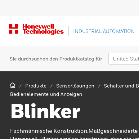
INDUSTRIAL AUTOMATION
Sie durchsuchen den Produktkatalog für
Produkte
Sensorlösungen
Schalter und 
Bedienelemente und Anzeigen
Blinker
Fachmännische Konstruktion.Maßgeschneiderte
Honeywell-Blinker sind so konstruiert, dass sie u