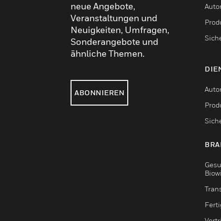
neue Angebote,
Auto
Veranstaltungen und
Produ
Neuigkeiten, Umfragen,
Sich
Sonderangebote und
ähnliche Themen.
DIE
Auto
ABONNIEREN
Produ
Sich
BRA
Gesu
Biow
Tran
Fert
Vert