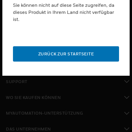
Sie können nicht auf diese Seite zugreifen, da
dieses Produkt in Ihrem Land nicht verfügbar
PRODUKTE
ist.
toggle view
SOFTWARE
toggle view
DIENSTE
ZURÜCK ZUR STARTSEITE
toggle view
BRANCHEN
toggle view
SUPPORT
toggle view
WO SIE KAUFEN KÖNNEN
toggle view
MYAUTOMATION-UNTERSTÜTZUNG
toggle view
DAS UNTERNEHMEN