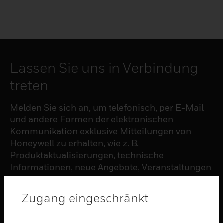
Lassen Sie uns in Verbindung
treten
Melden Sie sich an, um telefonisch, per E-Mail
und andere Formen der elektronischen
Kommunikation exklusive Mitteilungen von
Honeywell zu erhalten, wie z. B.
Produktaktualisierungen, technische
Informationen, neue Angebote, Veranstaltungen
und Neuigkeiten, Umfragen, Sonderangebote
und ähnliche Themen.
Zugang eingeschränkt
ABONNIEREN