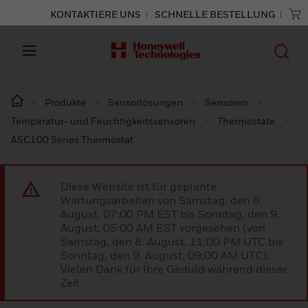
KONTAKTIERE UNS
SCHNELLE BESTELLUNG
Produkte
Sensorlösungen
Sensoren
Temperatur- und Feuchtigkeitssensoren
Thermostate
ASC100 Series Thermostat
Diese Website ist für geplante
Wartungsarbeiten von Samstag, den 8.
August, 07:00 PM EST bis Sonntag, den 9.
August, 05:00 AM EST vorgesehen (von
Samstag, den 8. August, 11:00 PM UTC bis
Sonntag, den 9. August, 09:00 AM UTC).
Vielen Dank für Ihre Geduld während dieser
Zeit.