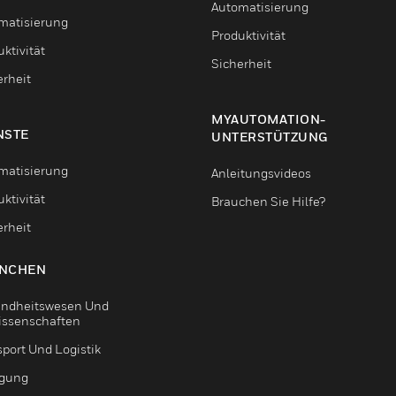
Automatisierung
matisierung
Produktivität
ktivität
Sicherheit
erheit
MYAUTOMATION-
NSTE
UNTERSTÜTZUNG
matisierung
Anleitungsvideos
ktivität
Brauchen Sie Hilfe?
erheit
NCHEN
ndheitswesen Und
issenschaften
sport Und Logistik
igung