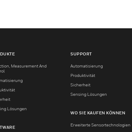
DUKTE
SUPPORT
ction, Measurement And
Automatisierung
rol
Produktivität
matisierung
Sicherheit
ktivität
Sensing Lösungen
erheit
ing Lösungen
WO SIE KAUFEN KÖNNEN
Erweiterte Sensortechnologien
TWARE