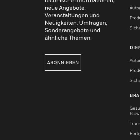
technische Informationen,
neue Angebote,
Auto
Veranstaltungen und
Produ
Neuigkeiten, Umfragen,
Sich
Sonderangebote und
ähnliche Themen.
DIE
Auto
ABONNIEREN
Produ
Sich
BRA
Gesu
Biow
Tran
Fert