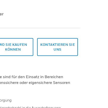
er
WO SIE KAUFEN
KONTAKTIEREN SIE
KÖNNEN
UNS
 sind für den Einsatz in Bereichen
onssichere oder eigensichere Sensoren
sorgung
igerdrehzahl in die Ausgabefrequenz