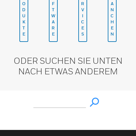
O
F
R
A
D
T
V
N
U
W
I
C
K
A
C
H
T
R
E
E
E
E
S
N
ODER SUCHEN SIE UNTEN
NACH ETWAS ANDEREM