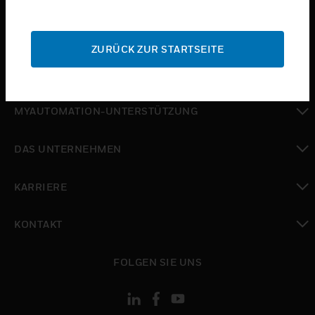
toggle view
SUPPORT
ZURÜCK ZUR STARTSEITE
toggle view
WO SIE KAUFEN KÖNNEN
toggle view
MYAUTOMATION-UNTERSTÜTZUNG
toggle view
DAS UNTERNEHMEN
toggle view
KARRIERE
toggle view
KONTAKT
toggle view
FOLGEN SIE UNS