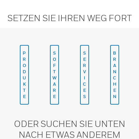
SETZEN SIE IHREN WEG FORT
P
S
S
B
R
O
E
R
O
F
R
A
D
T
V
N
U
W
I
C
K
A
C
H
T
R
E
E
E
E
S
N
ODER SUCHEN SIE UNTEN
NACH ETWAS ANDEREM