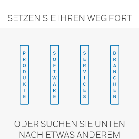
SETZEN SIE IHREN WEG FORT
P
S
S
B
R
O
E
R
O
F
R
A
D
T
V
N
U
W
I
C
K
A
C
H
T
R
E
E
E
E
S
N
ODER SUCHEN SIE UNTEN
NACH ETWAS ANDEREM