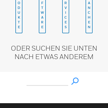
O
F
R
A
D
T
V
N
U
W
I
C
K
A
C
H
T
R
E
E
E
E
S
N
ODER SUCHEN SIE UNTEN
NACH ETWAS ANDEREM