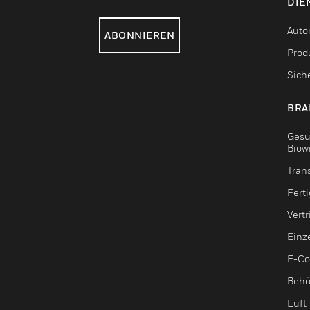
DIE
Auto
ABONNIEREN
Produ
Sich
BRA
Gesu
Biow
Tran
Fert
Vert
Einz
E-C
Behö
Luft