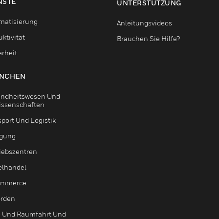
NSTE
UNTERSTÜTZUNG
matisierung
Anleitungsvideos
ktivität
Brauchen Sie Hilfe?
erheit
NCHEN
ndheitswesen Und
issenschaften
sport Und Logistik
igung
riebszentren
elhandel
ommerce
rden
- Und Raumfahrt Und