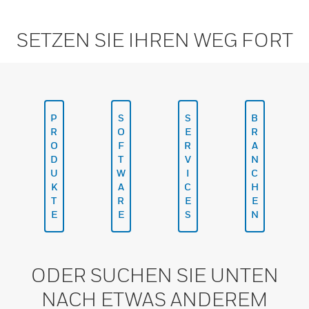
SETZEN SIE IHREN WEG FORT
P
S
S
B
R
O
E
R
O
F
R
A
D
T
V
N
U
W
I
C
K
A
C
H
T
R
E
E
E
E
S
N
ODER SUCHEN SIE UNTEN
NACH ETWAS ANDEREM