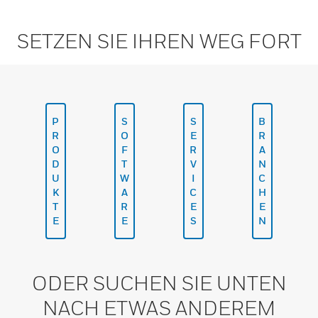
SETZEN SIE IHREN WEG FORT
P
S
S
B
R
O
E
R
O
F
R
A
D
T
V
N
U
W
I
C
K
A
C
H
T
R
E
E
E
E
S
N
ODER SUCHEN SIE UNTEN
NACH ETWAS ANDEREM