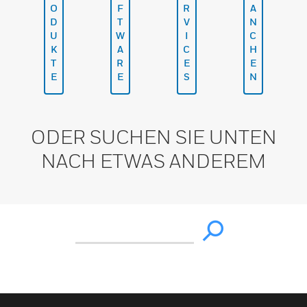
O
F
R
A
D
T
V
N
U
W
I
C
K
A
C
H
T
R
E
E
E
E
S
N
ODER SUCHEN SIE UNTEN
NACH ETWAS ANDEREM