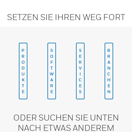
SETZEN SIE IHREN WEG FORT
P
S
S
B
R
O
E
R
O
F
R
A
D
T
V
N
U
W
I
C
K
A
C
H
T
R
E
E
E
E
S
N
ODER SUCHEN SIE UNTEN
NACH ETWAS ANDEREM