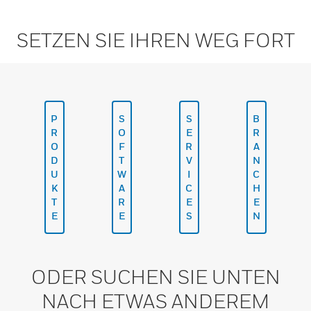
SETZEN SIE IHREN WEG FORT
P
S
S
B
R
O
E
R
O
F
R
A
D
T
V
N
U
W
I
C
K
A
C
H
T
R
E
E
E
E
S
N
ODER SUCHEN SIE UNTEN
NACH ETWAS ANDEREM