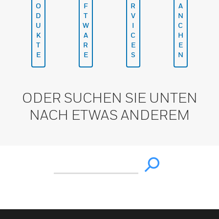
O
F
R
A
D
T
V
N
U
W
I
C
K
A
C
H
T
R
E
E
E
E
S
N
ODER SUCHEN SIE UNTEN
NACH ETWAS ANDEREM