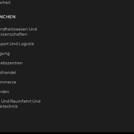
erheit
NCHEN
ndheitswesen Und
issenschaften
sport Und Logistik
igung
riebszentren
elhandel
ommerce
rden
- Und Raumfahrt Und
ärtechnik