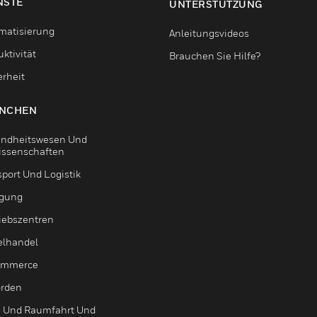
NSTE
UNTERSTÜTZUNG
matisierung
Anleitungsvideos
ktivität
Brauchen Sie Hilfe?
erheit
NCHEN
ndheitswesen Und
issenschaften
sport Und Logistik
igung
riebszentren
elhandel
ommerce
rden
- Und Raumfahrt Und