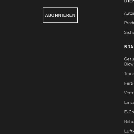
DIE
Auto
ABONNIEREN
Produ
Sich
BRA
Gesu
Biow
Tran
Fert
Vert
Einz
E-C
Behö
Luft