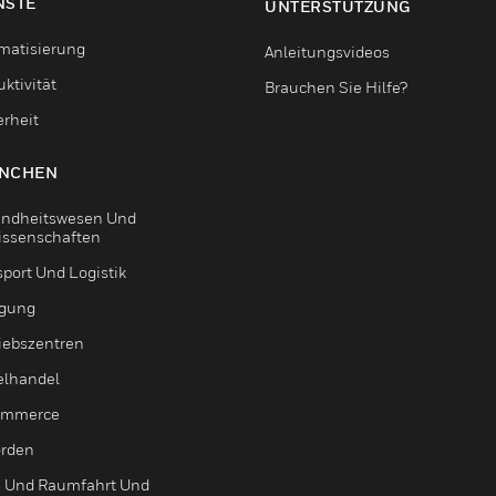
NSTE
UNTERSTÜTZUNG
matisierung
Anleitungsvideos
ktivität
Brauchen Sie Hilfe?
erheit
NCHEN
ndheitswesen Und
issenschaften
sport Und Logistik
igung
riebszentren
elhandel
ommerce
rden
- Und Raumfahrt Und