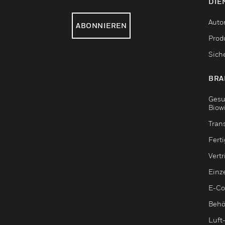
DIE
Auto
ABONNIEREN
Produ
Sich
BRA
Gesu
Biow
Tran
Fert
Vert
Einz
E-C
Behö
Luft