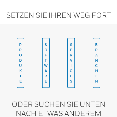
SETZEN SIE IHREN WEG FORT
P
S
S
B
R
O
E
R
O
F
R
A
D
T
V
N
U
W
I
C
K
A
C
H
T
R
E
E
E
E
S
N
ODER SUCHEN SIE UNTEN
NACH ETWAS ANDEREM