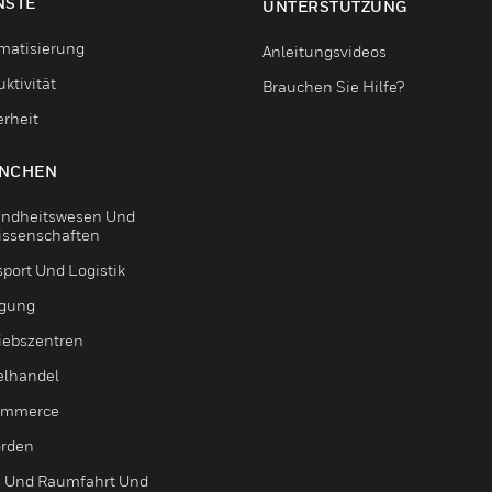
NSTE
UNTERSTÜTZUNG
matisierung
Anleitungsvideos
ktivität
Brauchen Sie Hilfe?
erheit
NCHEN
ndheitswesen Und
issenschaften
sport Und Logistik
igung
riebszentren
elhandel
ommerce
rden
- Und Raumfahrt Und