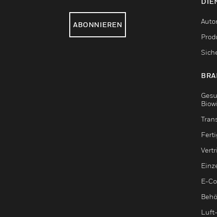
DIE
Auto
ABONNIEREN
Produ
Sich
BRA
Gesu
Biow
Tran
Fert
Vert
Einz
E-C
Behö
Luft