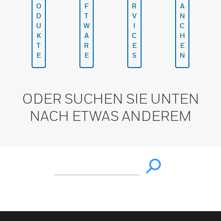
O
F
R
A
D
T
V
N
U
W
I
C
K
A
C
H
T
R
E
E
E
E
S
N
ODER SUCHEN SIE UNTEN
NACH ETWAS ANDEREM