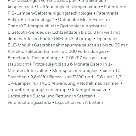
PID-Messungen von 0-15.000 ppm • 3-Sekunden-
Ansprechzeit • Luftfeuchtigkeitskompensation • Patentierte
PID-Lampen-Selbstreinigungstechnologie • Patentierte
Reflex PID Technology™ • Optionaler Mesh-Funk für
ConneXT-Kompatibilität • Optionaler eingebauter
Bluetooth-Sender, der Echtzeitdaten bis zu 3 km weit mit
dem drahtlosen Router RAELink3 überträgt • Optionales
BLE-Modul • Gasprobenahmepumpe saugt aus bis zu 30 m •
Korrekturfaktoren für mehr als 200 Verbindungen •
Eingebaute Taschenlampe • IP 65/67 wasser- und
staubdicht • Protokolliert bis zu 6 Monate Daten in 1-
Minuten-Intervallen • Mehrsprachenfähigkeit • bis zu 10
Sprachen • 9,8eV für Benzol und TVOC und 10,6 und 11,7
UV-Lampen für TVOC Anwendung: • Notfallmaßnahmen •
Umweltreinigung/-sanierung • Gefahrguteinsätze •
Lecksuche • Suche und Rettung in Städten •
Veranstaltungsschutz • Exposition von Arbeitern