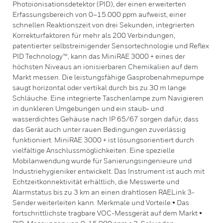
Photoionisationsdetektor (PID), der einen erweiterten
Erfassungsbereich von 0–15.000 ppm aufweist, einer
schnellen Reaktionszeit von drei Sekunden, integrierten
Korrekturfaktoren für mehr als 200 Verbindungen,
patentierter selbstreinigender Sensortechnologie und Reflex
PID Technology™, kann das MiniRAE 3000 + eines der
höchsten Niveaus an ionisierbaren Chemikalien auf dem
Markt messen. Die leistungsfähige Gasprobenahmepumpe
saugt horizontal oder vertikal durch bis zu 30 m lange
Schläuche. Eine integrierte Taschenlampe zum Navigieren
in dunkleren Umgebungen und ein staub- und
wasserdichtes Gehäuse nach IP 65/67 sorgen dafür, dass
das Gerät auch unter rauen Bedingungen zuverlässig
funktioniert. MiniRAE 3000 + ist lösungsorientiert durch
vielfältige Anschlussmöglichkeiten. Eine spezielle
Mobilanwendung wurde für Sanierungsingenieure und
Industriehygieniker entwickelt. Das Instrument ist auch mit
Echtzeitkonnektivität erhältlich, die Messwerte und
Alarmstatus bis zu 3 km an einen drahtlosen RAELink 3-
Sender weiterleiten kann. Merkmale und Vorteile:• Das
fortschrittlichste tragbare VOC-Messgerät auf dem Markt •