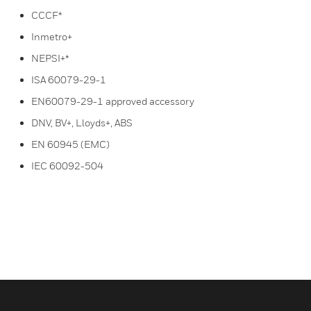
CCCF*
Inmetro+
NEPSI+*
ISA 60079-29-1
EN60079-29-1 approved accessory
DNV, BV+, Lloyds+, ABS
EN 60945 (EMC)
IEC 60092-504