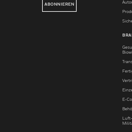
Auto
ABONNIEREN
Produ
Sich
BRA
Gesu
Biow
Tran
Fert
Vert
Einz
E-C
Behö
Luft
Milit