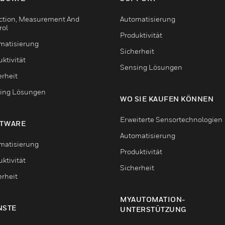
ction, Measurement And
Automatisierung
rol
Produktivität
matisierung
Sicherheit
ktivität
Sensing Lösungen
erheit
ing Lösungen
WO SIE KAUFEN KÖNNEN
Erweiterte Sensortechnologien
TWARE
Automatisierung
matisierung
Produktivität
ktivität
Sicherheit
erheit
MYAUTOMATION-
NSTE
UNTERSTÜTZUNG