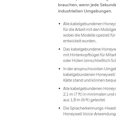
brauchen, wenn jede Sekunde 
industriellen Umgebungen.
Alle kabelgebundenen Honey
für die Arbeit mit den Mobilg
wobei die Modelle speziell f
entwickelt wurden.
Das kabelgebundene Honeywell
mit Hinterkopfbügel für Mitar
oder Hüten (einschließlich S
In der anspruchsvollen Umgeb
kabelgebundenen Honeywell V
Kälte stand und können bequ
Alle kabelgebundenen Honeyw
2,1 m (7 ft) in minimalen un
aus 1,8 m (6 ft) getestet.
Die Spracherkennungs-Headset
Honeywell Voice-Anwendunge