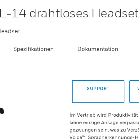
L-14 drahtloses Headset
Headset
Spezifikationen
Dokumentation
SUPPORT
Im Vertrieb wird Produktivitä
keine einzige Ansage verpas
gezwungen sein, was zu Verz
Voice™: Spracherkennungs-He