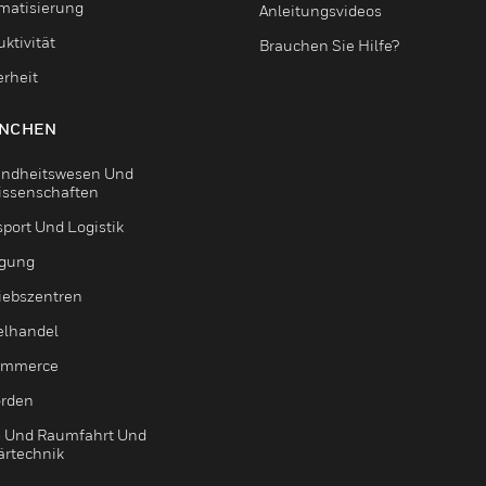
matisierung
Anleitungsvideos
ktivität
Brauchen Sie Hilfe?
erheit
NCHEN
ndheitswesen Und
issenschaften
sport Und Logistik
igung
riebszentren
elhandel
ommerce
rden
- Und Raumfahrt Und
ärtechnik