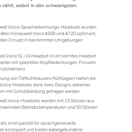
zählt, selbst in den schwierigsten
well Voice-Spracherkennungs-Headsets wurden
eräten Honeywell Voice A500 und A720 optimiert,
ür den Einsatz in bestimmten Umgebungen
 Voice SL-14 Headset ist ein leichtes Headset
beiter mit speziellen Kopfbedeckungen, Frisuren
chutzhelmen).
ung von Tiefkühlhäusern/Kühllagern halten die
oice-Headsets dank ihres Designs extremer
em mit Schutzkleidung getragen werden.
ell Voice-Headsets werden mit 15 Stürzen aus
d maximalen Betriebstemperaturen und 50 Stürzen
s sind speziell für sprachgesteuerte
n konzipiert und bieten kabelgebundene