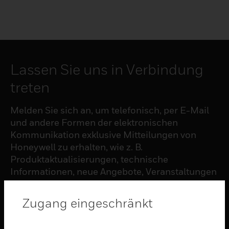
Lassen Sie uns in Verbindung
treten
Melden Sie sich an, um telefonisch, per E-Mail
und andere Formen der elektronischen
Kommunikation exklusive Mitteilungen von
Honeywell zu erhalten, wie z. B.
Produktaktualisierungen, technische
Informationen, neue Angebote, Veranstaltungen
und Neuigkeiten, Umfragen, Sonderangebote
und ähnliche Themen.
Zugang eingeschränkt
ABONNIEREN