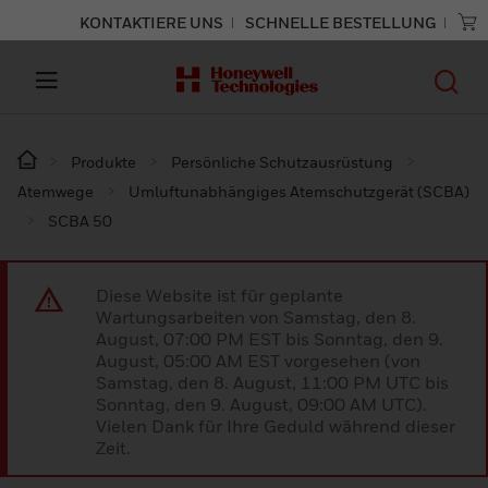
KONTAKTIERE UNS
SCHNELLE BESTELLUNG
Produkte
Persönliche Schutzausrüstung
Atemwege
Umluftunabhängiges Atemschutzgerät (SCBA)
SCBA 50
Diese Website ist für geplante
Wartungsarbeiten von Samstag, den 8.
August, 07:00 PM EST bis Sonntag, den 9.
August, 05:00 AM EST vorgesehen (von
Samstag, den 8. August, 11:00 PM UTC bis
Sonntag, den 9. August, 09:00 AM UTC).
Vielen Dank für Ihre Geduld während dieser
Zeit.