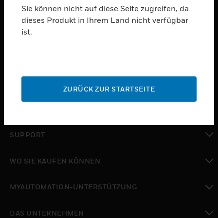
Sie können nicht auf diese Seite zugreifen, da
dieses Produkt in Ihrem Land nicht verfügbar
PRODUKTE
ist.
toggle view
SOFTWARE
toggle view
DIENSTE
ZURÜCK ZUR STARTSEITE
toggle view
BRANCHEN
toggle view
SUPPORT
toggle view
WO SIE KAUFEN KÖNNEN
toggle view
MYAUTOMATION-UNTERSTÜTZUNG
toggle view
DAS UNTERNEHMEN