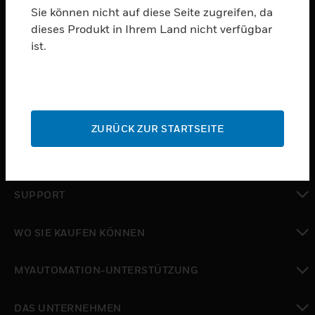
Sie können nicht auf diese Seite zugreifen, da
dieses Produkt in Ihrem Land nicht verfügbar
PRODUKTE
ist.
toggle view
SOFTWARE
toggle view
DIENSTE
ZURÜCK ZUR STARTSEITE
toggle view
BRANCHEN
toggle view
SUPPORT
toggle view
WO SIE KAUFEN KÖNNEN
toggle view
MYAUTOMATION-UNTERSTÜTZUNG
toggle view
DAS UNTERNEHMEN