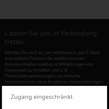
Lassen Sie uns in Verbindung
treten
Melden Sie sich an, um telefonisch, per E-Mail
und andere Formen der elektronischen
Kommunikation exklusive Mitteilungen von
Honeywell zu erhalten, wie z. B.
Produktaktualisierungen, technische
Informationen, neue Angebote, Veranstaltungen
und Neuigkeiten, Umfragen, Sonderangebote
und ähnliche Themen.
Zugang eingeschränkt
ABONNIEREN