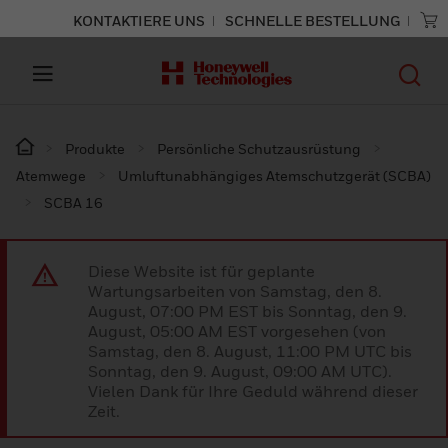
KONTAKTIERE UNS
SCHNELLE BESTELLUNG
Produkte
Persönliche Schutzausrüstung
Atemwege
Umluftunabhängiges Atemschutzgerät (SCBA)
SCBA 16
Diese Website ist für geplante
Wartungsarbeiten von Samstag, den 8.
August, 07:00 PM EST bis Sonntag, den 9.
August, 05:00 AM EST vorgesehen (von
Samstag, den 8. August, 11:00 PM UTC bis
Sonntag, den 9. August, 09:00 AM UTC).
Vielen Dank für Ihre Geduld während dieser
Zeit.