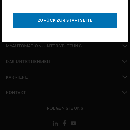
toggle view
SUPPORT
ZURÜCK ZUR STARTSEITE
toggle view
WO SIE KAUFEN KÖNNEN
toggle view
MYAUTOMATION-UNTERSTÜTZUNG
toggle view
DAS UNTERNEHMEN
toggle view
KARRIERE
toggle view
KONTAKT
toggle view
FOLGEN SIE UNS