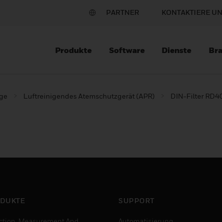
PARTNER
KONTAKTIERE U
Produkte
Software
Dienste
Br
ge
Luftreinigendes Atemschutzgerät (APR)
DIN-Filter RD40
DUKTE
SUPPORT
ction, Measurement And
Automatisierung