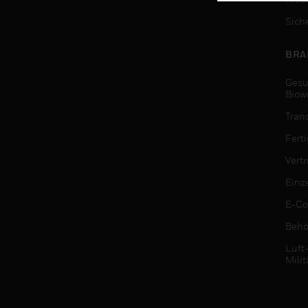
Sich
BRA
Gesu
Biow
Tran
Fert
Vert
Einz
E-C
Behö
Luft
Milit