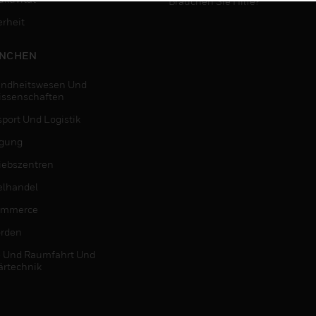
Brauchen Sie Hilfe?
erheit
NCHEN
ndheitswesen Und
issenschaften
sport Und Logistik
igung
riebszentren
elhandel
ommerce
rden
- Und Raumfahrt Und
ärtechnik