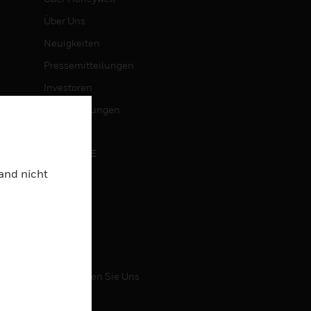
Über Uns
Neuigkeiten
Pressemitteilungen
Investoren
Veranstaltungen
KARRIERE
Land nicht
Karriere
Jobsuche
KONTAKT
Kontaktieren Sie Uns
Support