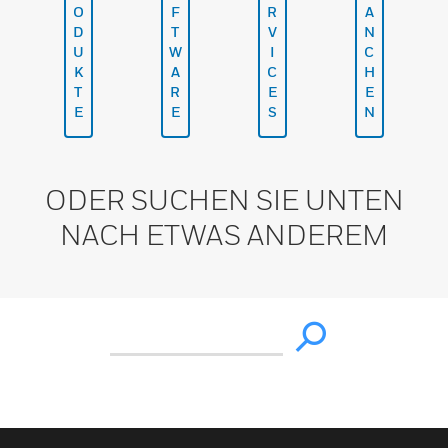
O
F
R
A
D
T
V
N
U
W
I
C
K
A
C
H
T
R
E
E
E
E
S
N
ODER SUCHEN SIE UNTEN
NACH ETWAS ANDEREM