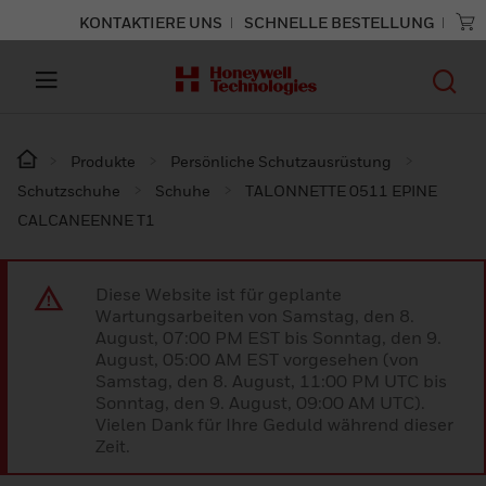
KONTAKTIERE UNS
SCHNELLE BESTELLUNG
Produkte
Persönliche Schutzausrüstung
Schutzschuhe
Schuhe
TALONNETTE 0511 EPINE
CALCANEENNE T1
Diese Website ist für geplante
Wartungsarbeiten von Samstag, den 8.
August, 07:00 PM EST bis Sonntag, den 9.
August, 05:00 AM EST vorgesehen (von
Samstag, den 8. August, 11:00 PM UTC bis
Sonntag, den 9. August, 09:00 AM UTC).
Vielen Dank für Ihre Geduld während dieser
Zeit.