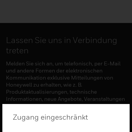
Lassen Sie uns in Verbindung
treten
Melden Sie sich an, um telefonisch, per E-Mail
und andere Formen der elektronischen
Kommunikation exklusive Mitteilungen von
Honeywell zu erhalten, wie z. B.
Produktaktualisierungen, technische
Informationen, neue Angebote, Veranstaltungen
und Neuigkeiten, Umfragen, Sonderangebote
und ähnliche Themen.
Zugang eingeschränkt
ABONNIEREN