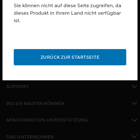
Sie können nicht auf diese Seite zugreifen, da
dieses Produkt in Ihrem Land nicht verfügbar
PRODUKTE
ist.
toggle view
SOFTWARE
toggle view
DIENSTE
ZURÜCK ZUR STARTSEITE
toggle view
BRANCHEN
toggle view
SUPPORT
toggle view
WO SIE KAUFEN KÖNNEN
toggle view
MYAUTOMATION-UNTERSTÜTZUNG
toggle view
DAS UNTERNEHMEN