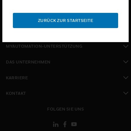
toggle view
SUPPORT
ZURÜCK ZUR STARTSEITE
toggle view
WO SIE KAUFEN KÖNNEN
toggle view
MYAUTOMATION-UNTERSTÜTZUNG
toggle view
DAS UNTERNEHMEN
toggle view
KARRIERE
toggle view
KONTAKT
toggle view
FOLGEN SIE UNS